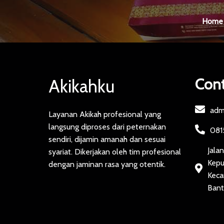
Home
Cont
Akikahku
adm
Layanan Akikah profesional yang
langsung diproses dari peternakan
081
sendiri, dijamin amanah dan sesuai
Jala
syariat. Dikerjakan oleh tim profesional
Kepu
dengan jaminan rasa yang otentik.
Keca
Bant