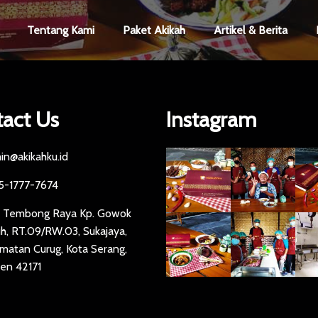
Tentang Kami
Paket Akikah
Artikel & Berita
act Us
Instagram
in@akikahku.id
5-1777-7674
n Tembong Raya Kp. Gowok
h, RT.09/RW.03, Sukajaya,
matan Curug, Kota Serang,
en 42171